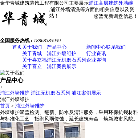
金华青城建筑装饰工程有限公司主要展示
浦江高层建筑外墙维
修
，浦江外墙涂料翻新,浦江外墙清洗等方面的相关信息以及资
讯发布，欢迎您关注我站！
您暂无新询盘信息！
全国服务热线 :
18868583939
首页
关于我们
产品中心
新闻中心
联系我们
关于青城
浦江外墙维护
行业资讯
关于喜立福
浦江无机磨石系列
企业咨询
关于喜立
浦江案例展示
产品中心
+
浦江外墙维护
浦江无机磨石系列
浦江案例展示
浦江外墙维护
首页
>
浦江外墙维护
外墙维护涵盖检测、翻新、防水及清洁服务，采用环保抗裂材料
与标准化工艺，抵御风雨侵蚀，延长建筑寿命，焕新城市风貌。