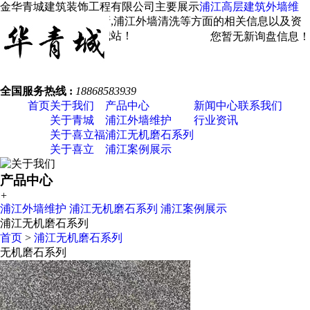
金华青城建筑装饰工程有限公司主要展示
浦江高层建筑外墙维
修
，浦江外墙涂料翻新,浦江外墙清洗等方面的相关信息以及资
讯发布，欢迎您关注我站！
您暂无新询盘信息！
全国服务热线 :
18868583939
首页
关于我们
产品中心
新闻中心
联系我们
关于青城
浦江外墙维护
行业资讯
关于喜立福
浦江无机磨石系列
关于喜立
浦江案例展示
产品中心
+
浦江外墙维护
浦江无机磨石系列
浦江案例展示
浦江无机磨石系列
首页
>
浦江无机磨石系列
无机磨石系列