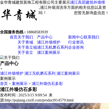
金华青城建筑装饰工程有限公司主要展示
浦江高层建筑外墙维
修
，浦江外墙涂料翻新,浦江外墙清洗等方面的相关信息以及资
讯发布，欢迎您关注我站！
您暂无新询盘信息！
全国服务热线 :
18868583939
首页
关于我们
产品中心
新闻中心
联系我们
关于青城
浦江外墙维护
行业资讯
关于喜立福
浦江无机磨石系列
企业咨询
关于喜立
浦江案例展示
产品中心
+
浦江外墙维护
浦江无机磨石系列
浦江案例展示
案例展示
首页
>
案例展示
>
浦江外墙仿石多彩
浦江外墙仿石多彩
发布时间 : 2025/3/15 9:09:54 来
源:http://pujiang.cnxlf.com/product914579.html