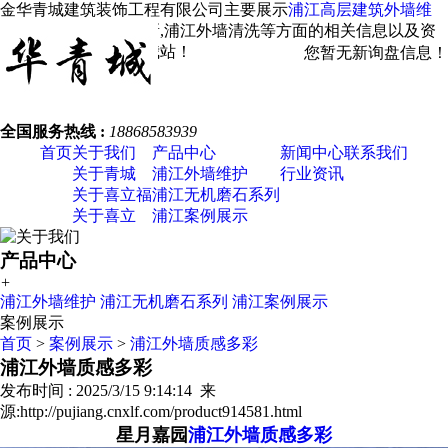
金华青城建筑装饰工程有限公司主要展示
浦江高层建筑外墙维
修
，浦江外墙涂料翻新,浦江外墙清洗等方面的相关信息以及资
讯发布，欢迎您关注我站！
您暂无新询盘信息！
全国服务热线 :
18868583939
首页
关于我们
产品中心
新闻中心
联系我们
关于青城
浦江外墙维护
行业资讯
关于喜立福
浦江无机磨石系列
关于喜立
浦江案例展示
产品中心
+
浦江外墙维护
浦江无机磨石系列
浦江案例展示
案例展示
首页
>
案例展示
>
浦江外墙质感多彩
浦江外墙质感多彩
发布时间 : 2025/3/15 9:14:14 来
源:http://pujiang.cnxlf.com/product914581.html
星月嘉园
浦江外墙质感多彩