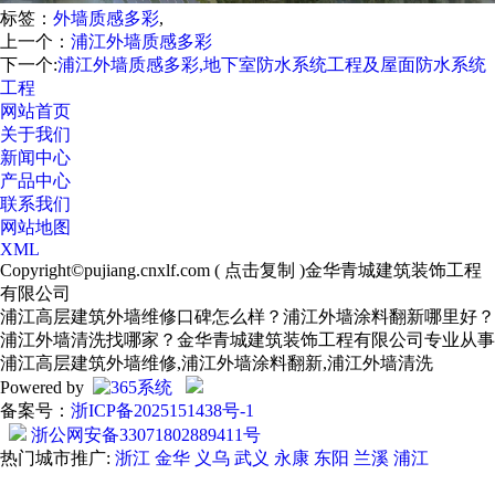
标签：
外墙质感多彩
,
上一个：
浦江外墙质感多彩
下一个:
浦江外墙质感多彩,地下室防水系统工程及屋面防水系统
工程
网站首页
关于我们
新闻中心
产品中心
联系我们
网站地图
XML
Copyright©
pujiang.cnxlf.com
(
点击复制
)金华青城建筑装饰工程
有限公司
浦江高层建筑外墙维修口碑怎么样？浦江外墙涂料翻新哪里好？
浦江外墙清洗找哪家？金华青城建筑装饰工程有限公司专业从事
浦江高层建筑外墙维修,浦江外墙涂料翻新,浦江外墙清洗
Powered by
备案号：
浙ICP备2025151438号-1
浙公网安备33071802889411号
热门城市推广:
浙江
金华
义乌
武义
永康
东阳
兰溪
浦江